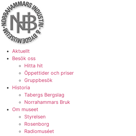
Hoppa
till
innehåll
Aktuellt
Besök oss
Hitta hit
Öppettider och priser
Gruppbesök
Historia
Tabergs Bergslag
Norrahammars Bruk
Om museet
Styrelsen
Rosenborg
Radiomuséet